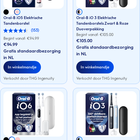
Oral-B iO5 Elektrische
Oral-B iO 3 Elektrische
Tandenborstel
Tandenborstels Zwart & Roze
Duoverpakking
(153)
4.5
Begint vanaf: €
105.00
van
Begint vanaf: €
94.99
€105.00
de
€94.99
5
Gratis standaardbezorging
Gratis standaardbezorging
sterren.
in NL
153
in NL
beoordelingen
In winkelmandje
In winkelmandje
Verkocht door THG Ingenuity
Verkocht door THG Ingenuity