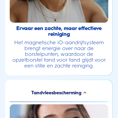
Ervaar een zachte, maar effectieve
reiniging
Het magnetische iO-aandrijfsysteem
brengt energie over naar de
borstelpunten, waardoor de
opzetborstel tand voor tand glijdt voor
een stille en zachte reiniging.
Tandvleesbescherming