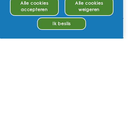
Alle cookies
Alle cookies
accepteren
weigeren
Hoe lang duurt het om mijn elektrische
tandenborstel uit de Oral-B iO Series op te
Ik beslis
laden?
Beheer cookies
Kan ik mijn Oral-B iO Series elektrische
tandenborstel meenemen in de
handbagage?
Is mijn elektrische tandenborstel uit de Oral-B
iO Series waterdicht?
Hoe onderhoud ik mijn Oral-B iO Series
elektrische tandenborstel?