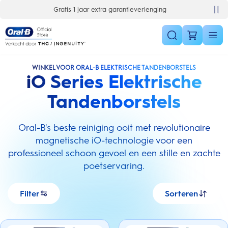
Skip Navigation
 extra garantieverlenging
10% korting op je 1e bestelling
WINKEL VOOR ORAL-B ELEKTRISCHE TANDENBORSTELS
iO Series Elektrische
Tandenborstels
Oral-B's beste reiniging ooit met revolutionaire
magnetische iO-technologie voor een
professioneel schoon gevoel en een stille en zachte
poetservaring.
Filter
Sorteren