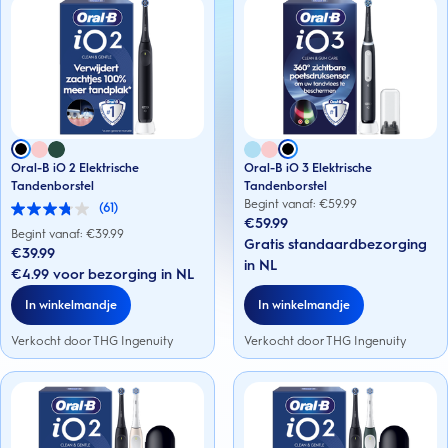
Oral-B iO 2 Elektrische
Oral-B iO 3 Elektrische
Tandenborstel
Tandenborstel
Begint vanaf: €
59.99
(61)
3.8
€59.99
van
Begint vanaf: €
39.99
Gratis standaardbezorging
de
€39.99
5
in NL
€4.99 voor bezorging in NL
sterren.
61
In winkelmandje
In winkelmandje
beoordelingen
Verkocht door THG Ingenuity
Verkocht door THG Ingenuity