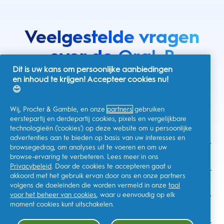
Veelgestelde vragen
over de
Oral-B
Dit is uw kans om persoonlijke aanbiedingen
elektrische
en inhoud te krijgen! Accepteer cookies nu!
😊
tandenborstel
Wij, Procter & Gamble, en onze
partners
gebruiken
eerstepartij en derdepartij cookies, pixels en vergelijkbare
technologieën ('cookies') op deze website om u persoonlijke
Welke voordelen bieden de elektrische
advertenties aan te bieden op basis van uw interesses en
browsegedrag, om analyses uit te voeren en om uw
tandenborstels uit de Oral-B iO Series?
browse-ervaring te verbeteren. Lees meer in ons
Privacybeleid
. Door de cookies te accepteren gaat u
akkoord met het gebruik ervan door ons en onze partners
volgens de doeleinden die worden vermeld in onze
tool
Hoe lang gaat mijn elektrische tandenborstel
voor het beheer van cookies
, waar u eenvoudig op elk
uit de Oral-B iO Series mee?
moment cookies kunt uitschakelen.