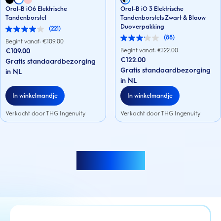
Oral-B iO6 Elektrische
Oral-B iO 3 Elektrische
Tandenborstel
Tandenborstels Zwart & Blauw
Duoverpakking
(221)
4.0
(88)
van
Begint vanaf: €
109.00
3.1
de
van
€109.00
Begint vanaf: €
122.00
5
de
€122.00
Gratis standaardbezorging
sterren.
5
221
Gratis standaardbezorging
in NL
sterren.
beoordelingen
88
in NL
beoordelingen
In winkelmandje
In winkelmandje
Verkocht door THG Ingenuity
Verkocht door THG Ingenuity
Meer laden