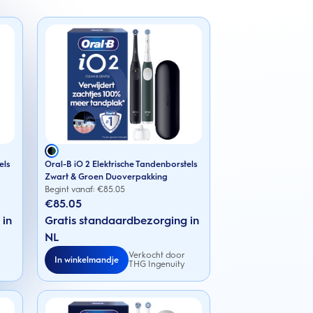
els
Oral-B iO 2 Elektrische Tandenborstels
Zwart & Groen Duoverpakking
Begint vanaf: €
85.05
€85.05
 in
Gratis standaardbezorging in
NL
Verkocht door
In winkelmandje
THG Ingenuity