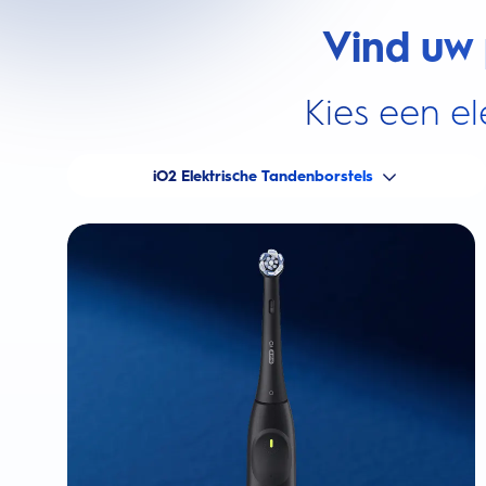
Vind uw 
Kies een el
iO2 Elektrische Tandenborstels