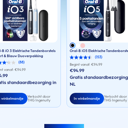
-B iO 3 Elektrische Tandenborstels
Oral-B iO5 Elektrische Tandenborst
rt & Blauw Duoverpakking
(153)
4.5
(88)
van
Begint vanaf: €
94.99
de
nt vanaf: €
94.99
€94.99
5
4.99
sterren.
Gratis standaardbezorging
153
en.
tis standaardbezorging in
NL
beoordelingen
rdelingen
Verkocht door
Verkocht door
n winkelmandje
In winkelmandje
THG Ingenuity
THG Ingenuity