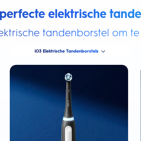
perfecte elektrische tande
ektrische tandenborstel om te 
iO3 Elektrische Tandenborstels