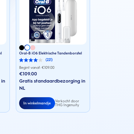
el
Oral-B iO6 Elektrische Tandenborstel
(221)
4.0
van
Begint vanaf: €
109.00
de
€109.00
5
 in
sterren.
Gratis standaardbezorging in
221
NL
beoordelingen
Verkocht door
In winkelmandje
THG Ingenuity