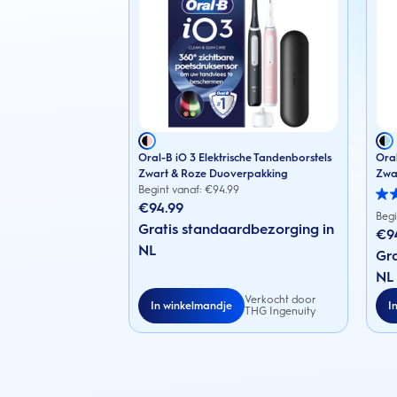
Oral-B iO 3 Elektrische Tandenborstels
Oral
Zwart & Roze Duoverpakking
Zwa
Begint vanaf: €
94.99
3.1
€94.99
van
Begi
Gratis standaardbezorging in
de
€9
5
NL
sterr
Gra
88
NL
beoo
Verkocht door
In winkelmandje
I
THG Ingenuity