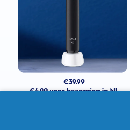
€
39.99
€4.99 voor bezorging in NL
In winkelmandje
Verkocht door THG Ingenuity