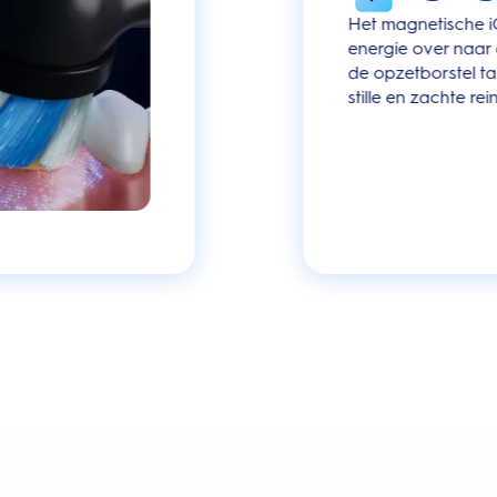
Het magnetische i
energie over naar
de opzetborstel ta
stille en zachte rei