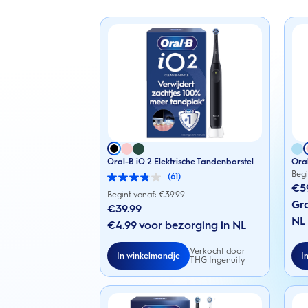
Oral-B iO 2 Elektrische Tandenborstel
Oral
Begi
(61)
3.8
€5
van
Begint vanaf: €
39.99
de
Gra
€39.99
5
NL
sterren.
€4.99 voor bezorging in NL
61
beoordelingen
Verkocht door
In winkelmandje
I
THG Ingenuity