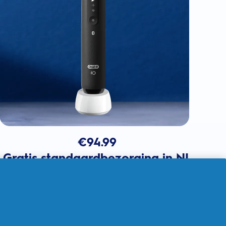
€
94.99
Gratis standaardbezorging in NL
In winkelmandje
Verkocht door THG Ingenuity