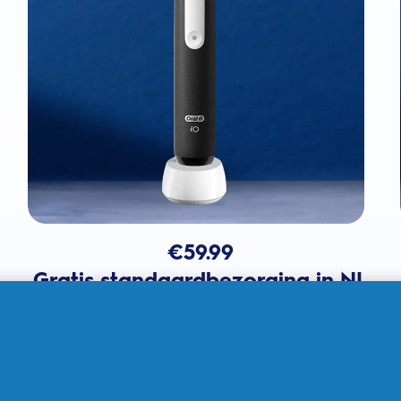
€
59.99
Gratis standaardbezorging in NL
In winkelmandje
Verkocht door THG Ingenuity