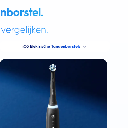
nborstel.
vergelijken.
iO5 Elektrische Tandenborstels