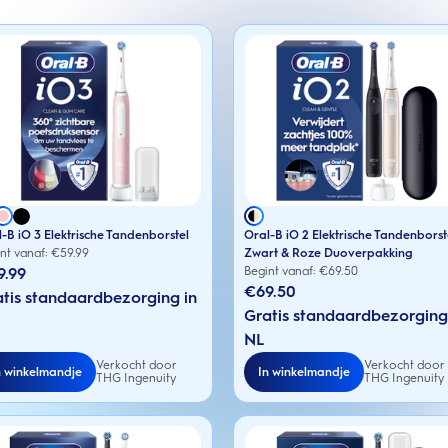
-B iO 3 Elektrische Tandenborstel
Oral-B iO 2 Elektrische Tandenborst
nt vanaf: €
59.99
Zwart & Roze Duoverpakking
9.99
Begint vanaf: €
69.50
€69.50
tis standaardbezorging in
Gratis standaardbezorging
NL
Verkocht door
Verkocht door
n winkelmandje
In winkelmandje
THG Ingenuity
THG Ingenuity