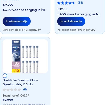
4.6
(36)
van
€23.99
4.6
de
van
€12.85
€4.99 voor bezorging in NL
5
de
€4.99 voor bezorging in NL
sterren.
5
36
sterren.
In winkelmandje
In winkelmandje
beoordelingen
36
beoordelingen
Verkocht door THG Ingenuity
Verkocht door THG Ingenuity
Oral-B Pro Sensitive Clean
Opzetborstels, 10 Stuks
(0)
0.0
van
Begint vanaf: €
69.99
de
€69.99
5