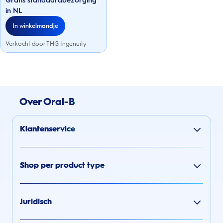
Gratis standaardbezorging
sterren.
in NL
In winkelmandje
Verkocht door THG Ingenuity
Over Oral-B
Klantenservice
Shop per product type
Juridisch