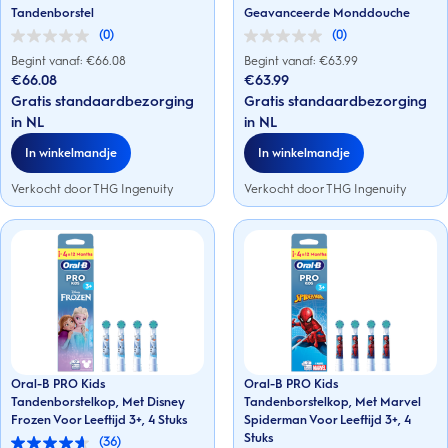
Tandenborstel
Geavanceerde Monddouche
(0)
(0)
0.0
0.0
van
van
Begint vanaf: €
66.08
Begint vanaf: €
63.99
de
de
€66.08
€63.99
5
5
Gratis standaardbezorging
Gratis standaardbezorging
sterren.
sterren.
in NL
in NL
In winkelmandje
In winkelmandje
Verkocht door THG Ingenuity
Verkocht door THG Ingenuity
Oral-B PRO Kids
Oral-B PRO Kids
Tandenborstelkop, Met Disney
Tandenborstelkop, Met Marvel
Frozen Voor Leeftijd 3+, 4 Stuks
Spiderman Voor Leeftijd 3+, 4
Stuks
(36)