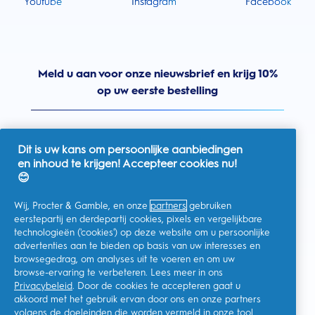
Youtube
Instagram
Facebook
Meld u aan voor onze nieuwsbrief en krijg 10%
op uw eerste bestelling
Dit is uw kans om persoonlijke aanbiedingen
en inhoud te krijgen! Accepteer cookies nu!
Nederland
😊
Wij, Procter & Gamble, en onze
partners
gebruiken
eerstepartij en derdepartij cookies, pixels en vergelijkbare
technologieën ('cookies') op deze website om u persoonlijke
Ik geef toestemming voor het ontvangen van
advertenties aan te bieden op basis van uw interesses en
gepersonaliseerde communicatie met betrekking tot
aanbiedingen, nieuws en andere promotionele initiatieven van
browsegedrag, om analyses uit te voeren en om uw
Oral-B en andere
P&G-merken
via e-mail en online kanalen. Ik
browse-ervaring te verbeteren. Lees meer in ons
kan me op elk moment
afmelden
.
Privacybeleid
. Door de cookies te accepteren gaat u
Procter & Gamble, als verwerkingsverantwoordelijke, zal uw
akkoord met het gebruik ervan door ons en onze partners
persoonlijke gegevens verwerken zodat u zich bij deze site kunt
registreren en de interactie kunt aangaan met de aangeboden
volgens de doeleinden die worden vermeld in onze
tool