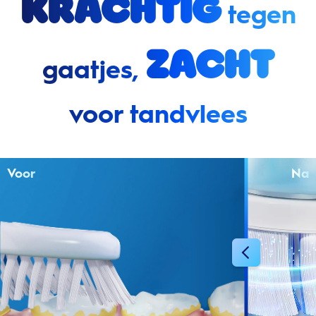
Krachtig
tegen
zacht
gaatjes,
voor tandvlees
Voor
Na