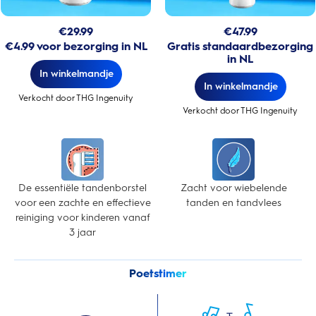
€
29.99
€
47.99
€4.99 voor bezorging in NL
Gratis standaardbezorging
in NL
In winkelmandje
In winkelmandje
Verkocht door THG Ingenuity
Verkocht door THG Ingenuity
De essentiële tandenborstel
Zacht voor wiebelende
voor een zachte en effectieve
tanden en tandvlees
reiniging voor kinderen vanaf
3 jaar
Poetstimer