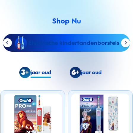
Shop Nu
Elektrische kindertandenborstels
jaar oud
jaar oud