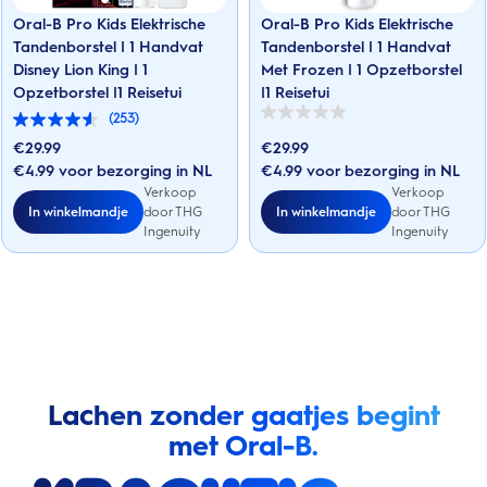
Oral-B Pro Kids Elektrische
Oral-B Pro Kids Elektrische
Tandenborstel | 1 Handvat
Tandenborstel | 1 Handvat
Disney Lion King | 1
Met Frozen | 1 Opzetborstel
Opzetborstel |1 Reisetui
|1 Reisetui
(253)
0.0
4.5
van
van
€
29.99
€
29.99
de
de
5
€4.99 voor bezorging in NL
€4.99 voor bezorging in NL
5
sterren.
sterren.
Verkoop
Verkoop
253
In winkelmandje
In winkelmandje
door THG
door THG
beoordelingen
Ingenuity
Ingenuity
Lachen zonder gaatjes begint
met Oral-B.