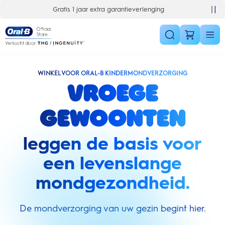
Skip Navigation
Gratis 1 jaar extra garantieverlenging
WINKEL VOOR ORAL-B KINDERMONDVERZORGING
Vroege
gewoonten
leggen de basis voor
een levenslange
mondgezondheid.
De mondverzorging van uw gezin begint hier.