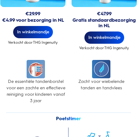
€
29.99
€
47.99
€4.99 voor bezorging in NL
Gratis standaardbezorging
in NL
In winkelmandje
In winkelmandje
Verkocht door THG Ingenuity
Verkocht door THG Ingenuity
De essentiële tandenborstel
Zacht voor wiebelende
voor een zachte en effectieve
tanden en tandvlees
reiniging voor kinderen vanaf
3 jaar
Poetstimer