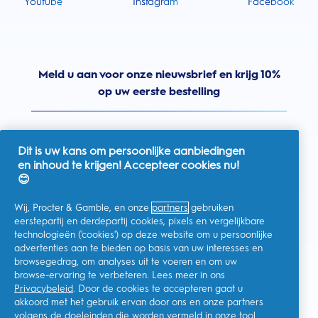
Youtube
Instagram
Facebook
Meld u aan voor onze nieuwsbrief en krijg 10%
op uw eerste bestelling
Dit is uw kans om persoonlijke aanbiedingen
en inhoud te krijgen! Accepteer cookies nu!
Nederland
😊
Wij, Procter & Gamble, en onze
partners
gebruiken
eerstepartij en derdepartij cookies, pixels en vergelijkbare
technologieën ('cookies') op deze website om u persoonlijke
Ik geef toestemming voor het ontvangen van
advertenties aan te bieden op basis van uw interesses en
gepersonaliseerde communicatie met betrekking tot
aanbiedingen, nieuws en andere promotionele initiatieven van
browsegedrag, om analyses uit te voeren en om uw
Oral-B en andere
P&G-merken
via e-mail en online kanalen. Ik
browse-ervaring te verbeteren. Lees meer in ons
kan me op elk moment
afmelden
.
Privacybeleid
. Door de cookies te accepteren gaat u
Procter & Gamble, als verwerkingsverantwoordelijke, zal uw
akkoord met het gebruik ervan door ons en onze partners
persoonlijke gegevens verwerken zodat u zich bij deze site kunt
registreren en de interactie kunt aangaan met de aangeboden
volgens de doeleinden die worden vermeld in onze
tool