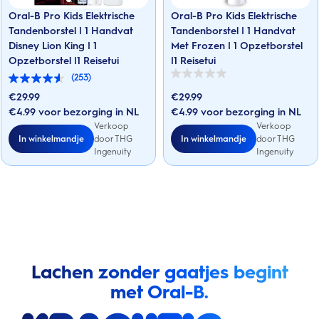
Oral-B Pro Kids Elektrische
Oral-B Pro Kids Elektrische
Tandenborstel | 1 Handvat
Tandenborstel | 1 Handvat
Disney Lion King | 1
Met Frozen | 1 Opzetborstel
Opzetborstel |1 Reisetui
|1 Reisetui
(253)
0.0
4.5
van
van
€
29.99
€
29.99
de
de
5
€4.99 voor bezorging in NL
€4.99 voor bezorging in NL
5
sterren.
sterren.
Verkoop
Verkoop
253
In winkelmandje
In winkelmandje
door THG
door THG
beoordelingen
Ingenuity
Ingenuity
Lachen zonder gaatjes begint
met Oral-B.