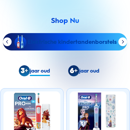
Shop Nu
Elektrische kindertandenborstels
jaar oud
jaar oud