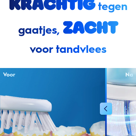
Krachtig
tegen
zacht
gaatjes,
voor tandvlees
Voor
Na