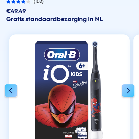
(102)
4.0
van
€49.49
de
Gratis standaardbezorging in NL
5
sterren.
102
beoordelingen