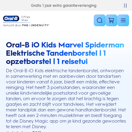
Skip Navigation
Gratis 1 jaar extra garantieverlenging
Oral-B iO Kids Marvel Spiderman
this action will scroll you to the reviews section
Elektrische Tandenborstel | 1
opzetborstel | 1 reisetui
De Oral-B iO Kids elektrische tandenborstel, ontworpen
in samenwerking met en aanbevolen door tandartsen
voor kinderen vanaf 6 jaar, biedt een milde, effectieve
reiniging. Het heeft 3 poetsstanden, waaronder een
unieke kindvriendelijke poetsstand voor gevoelige
tanden, om ervoor te zorgen dat het krachtig is tegen
gaatjes en zacht blijft voor tandvlees. Het verwijdert
meer tandplak dan een gewone handtandenborstel. Het
heeft ook een 2-minuten muziektimer en biedt toegang
tot de Disney Magic app om je kind gezonde gewoontes
te leren met Disney.