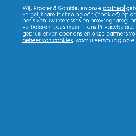
Retourneren
Wij, Procter & Gamble, en onze
partners
gebr
Splitit
vergelijkbare technologieën ('cookies') op 
Klarna
basis van uw interesses en browsegedrag, o
Verwijzingen
verbeteren. Lees meer in ons
Privacybeleid
.
Recycle
gebruik ervan door ons en onze partners v
beheer van cookies
, waar u eenvoudig op e
Nederland
FOLLOW US
Youtube
Instagram
Face