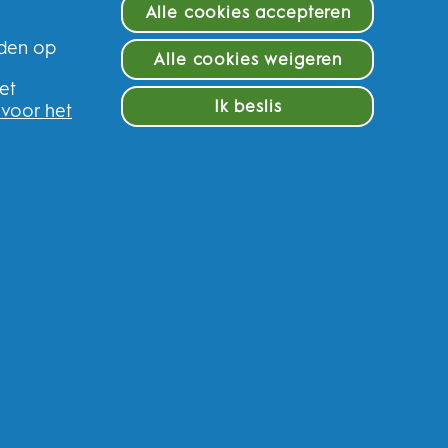
Alle cookies accepteren
eden op
Alle cookies weigeren
e
et
Ik beslis
 voor het
f en krijg 10% op uw eerste
ederland
n van gepersonaliseerde communicatie met
ere promotionele initiatieven van Oral-B en
kanalen. Ik kan me op elk moment
afmelden
.
ordelijke, zal uw persoonlijke gegevens
egistreren en de interactie kunt aangaan met
fhankelijk van uw toestemming, relevante
er gepersonaliseerde advertenties in online