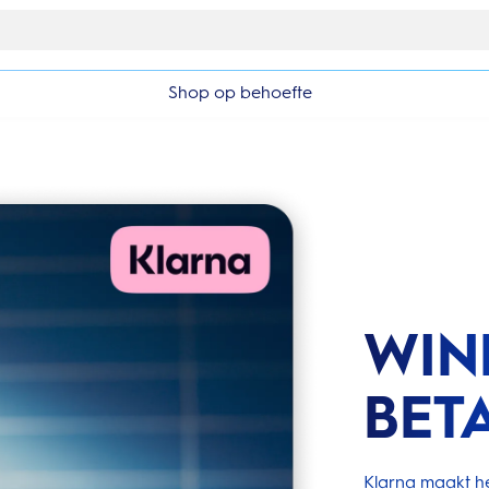
Gratis 1 jaar extra garantieverlenging
Shop op behoefte
WIN
BET
Klarna maakt he