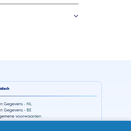
idisch
jn Gegevens - NL
jn Gegevens - BE
gemene voorwaarden
ivacy
egankelijkheidsverklaring