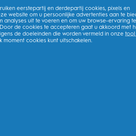
THG Privacybeleid
uiken eerstepartij en derdepartij cookies, pixels en
Algemene voorwaarden van THG
deze website om u persoonlijke advertenties aan te bi
m analyses uit te voeren en om uw browse-ervaring t
 Door de cookies te accepteren gaat u akkoord met h
olgens de doeleinden die worden vermeld in onze
tool
lk moment cookies kunt uitschakelen.
Meld u aan voor onze nieuwsbrie
bestelling
N
book
Ik geef toestemming voor het ontvange
betrekking tot aanbiedingen, nieuws en and
andere
P&G-merken
via e-mail en online 
Procter & Gamble, als verwerkingsverantwo
verwerken zodat u zich bij deze site kunt r
de aangeboden diensten en zodat P&G u, a
commerciële berichten kan sturen, waarond
media. Ontdek hier
meer
.