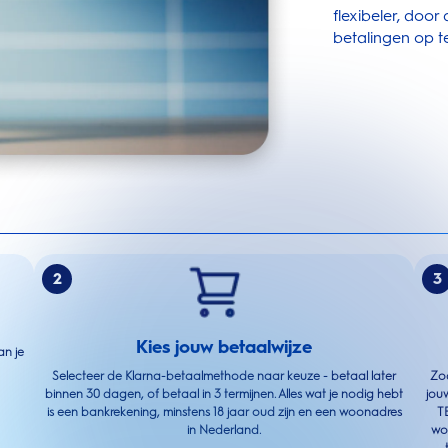
flexibeler, door
betalingen op te
2
3
Kies jouw betaalwijze
an je
Selecteer de Klarna-betaalmethode naar keuze - betaal later
Zod
binnen 30 dagen, of betaal in 3 termijnen. Alles wat je nodig hebt
jouw
is een bankrekening, minstens 18 jaar oud zijn en een woonadres
TE
in Nederland.
wo