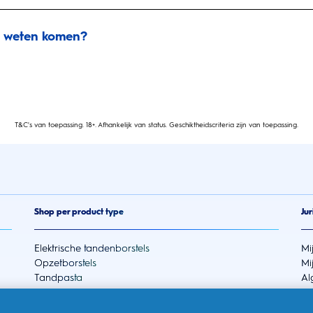
e weten komen?
T&C's van toepassing. 18+. Afhankelijk van status. Geschiktheidscriteria zijn van toepassing.
Shop per product type
Jur
Elektrische tandenborstels
Mi
Opzetborstels
Mi
Tandpasta
Al
Kinderen
Pr
Accessoires
To