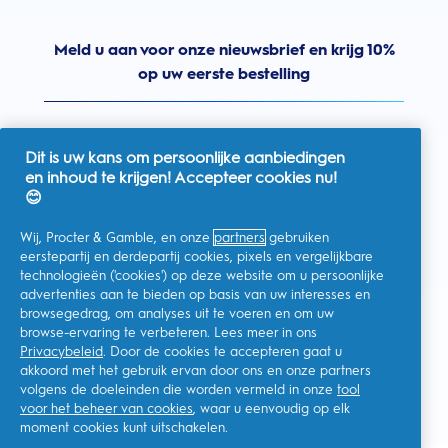
Meld u aan voor onze nieuwsbrief en krijg 10%
op uw eerste bestelling
Dit is uw kans om persoonlijke aanbiedingen
en inhoud te krijgen! Accepteer cookies nu!
Nederland
😊
Wij, Procter & Gamble, en onze
partners
gebruiken
eerstepartij en derdepartij cookies, pixels en vergelijkbare
technologieën ('cookies') op deze website om u persoonlijke
Ik geef toestemming voor het ontvangen van
advertenties aan te bieden op basis van uw interesses en
gepersonaliseerde communicatie met betrekking tot
aanbiedingen, nieuws en andere promotionele initiatieven van
browsegedrag, om analyses uit te voeren en om uw
Oral-B en andere
P&G-merken
via e-mail en online kanalen. Ik
browse-ervaring te verbeteren. Lees meer in ons
kan me op elk moment
afmelden
.
Privacybeleid
. Door de cookies te accepteren gaat u
Procter & Gamble, als verwerkingsverantwoordelijke, zal uw
akkoord met het gebruik ervan door ons en onze partners
persoonlijke gegevens verwerken zodat u zich bij deze site kunt
registreren en de interactie kunt aangaan met de aangeboden
volgens de doeleinden die worden vermeld in onze
tool
diensten en zodat P&G u, afhankelijk van uw toestemming,
voor het beheer van cookies
, waar u eenvoudig op elk
relevante commerciële berichten kan sturen, waaronder
moment cookies kunt uitschakelen.
gepersonaliseerde advertenties in online media. Ontdek hier
meer
.