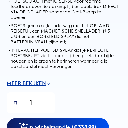
•
POETSCOACH met iO SENSE voor realtime
feedback over de dekking, tijd en poetsdruk DIRECT
VIA DE OPLADER zonder de Oral-B-app te
openen;
•
POETS gemakkeljk onderweg met het OPLAAD-
REISETUI, een MAGNETISCHE SNELLADER IN 3
UUR en een BORSTELDISPLAY die het
BATTERIJNIVEAU bijhoudt;
•
INTERACTIEF POETSDISPLAY dat je PERFECTE
POETSBEURT viert door de tijd en poetsdruk bij te
houden en je eraan te herinneren wanneer je je
opzetborstel moet vervangen;
MEER BEKIJKEN
1
In winkelmandje (€338.99)