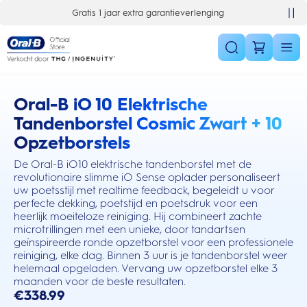
Skip Navigation
 extra garantieverlenging
10% korting op je 1e bestelling
Oral-B iO 10 Elektrische
this action will scroll you to the reviews section
Tandenborstel Cosmic Zwart + 10
Opzetborstels
De Oral-B iO10 elektrische tandenborstel met de
revolutionaire slimme iO Sense oplader personaliseert
uw poetsstijl met realtime feedback, begeleidt u voor
perfecte dekking, poetstijd en poetsdruk voor een
heerlijk moeiteloze reiniging. Hij combineert zachte
microtrillingen met een unieke, door tandartsen
geïnspireerde ronde opzetborstel voor een professionele
reiniging, elke dag. Binnen 3 uur is je tandenborstel weer
helemaal opgeladen. Vervang uw opzetborstel elke 3
maanden voor de beste resultaten.
€338.99