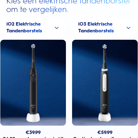
Kies een elektrische tandenborstel
om te vergelijken.
iO2 Elektrische
iO3 Elektrische
Tandenborstels
Tandenborstels
€
39.99
€
59.99