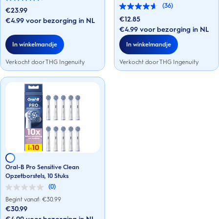
4.6
(36)
van
€23.99
4.6
de
van
€12.85
€4.99 voor bezorging in NL
5
de
€4.99 voor bezorging in NL
sterren.
5
36
sterren.
In winkelmandje
In winkelmandje
beoordelingen
36
beoordelingen
Verkocht door THG Ingenuity
Verkocht door THG Ingenuity
Oral-B Pro Sensitive Clean
Opzetborstels, 10 Stuks
(0)
0.0
van
Begint vanaf: €
30.99
de
€30.99
5