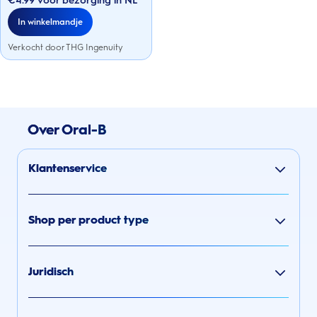
€4.99 voor bezorging in NL
sterren.
In winkelmandje
Verkocht door THG Ingenuity
Over Oral-B
Klantenservice
Shop per product type
Juridisch