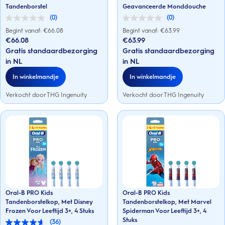
Tandenborstel
Geavanceerde Monddouche
(0)
(0)
0.0
0.0
van
van
Begint vanaf: €
66.08
Begint vanaf: €
63.99
de
de
€66.08
€63.99
5
5
Gratis standaardbezorging
Gratis standaardbezorging
sterren.
sterren.
in NL
in NL
In winkelmandje
In winkelmandje
Verkocht door THG Ingenuity
Verkocht door THG Ingenuity
Oral-B PRO Kids
Oral-B PRO Kids
Tandenborstelkop, Met Disney
Tandenborstelkop, Met Marvel
Frozen Voor Leeftijd 3+, 4 Stuks
Spiderman Voor Leeftijd 3+, 4
Stuks
(36)