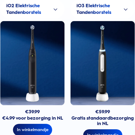
iO2 Elektrische
iO3 Elektrische
Tandenborstels
Tandenborstels
€
39.99
€
59.99
€4.99 voor bezorging in NL
Gratis standaardbezorging
in NL
In winkelmandje