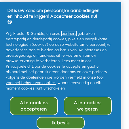
Dit is uw kans om persoonlijke aanbiedingen
en inhoud te krijgen! Accepteer cookies nu!
Nederland
😊
Wij, Procter & Gamble, en onze
partners
gebruiken
eerstepartij en derdepartij cookies, pixels en vergelijkbare
technologieën ('cookies') op deze website om u persoonlijke
Ik geef toestemming voor het ontvangen van
advertenties aan te bieden op basis van uw interesses en
gepersonaliseerde communicatie met betrekking tot
aanbiedingen, nieuws en andere promotionele initiatieven van
browsegedrag, om analyses uit te voeren en om uw
Oral-B en andere
P&G-merken
via e-mail en online kanalen. Ik
browse-ervaring te verbeteren. Lees meer in ons
kan me op elk moment
afmelden
.
Privacybeleid
. Door de cookies te accepteren gaat u
Procter & Gamble, als verwerkingsverantwoordelijke, zal uw
akkoord met het gebruik ervan door ons en onze partners
persoonlijke gegevens verwerken zodat u zich bij deze site kunt
registreren en de interactie kunt aangaan met de aangeboden
volgens de doeleinden die worden vermeld in onze
tool
diensten en zodat P&G u, afhankelijk van uw toestemming,
voor het beheer van cookies
, waar u eenvoudig op elk
relevante commerciële berichten kan sturen, waaronder
moment cookies kunt uitschakelen.
gepersonaliseerde advertenties in online media. Ontdek hier
meer
.
Voor meer informatie over de verwerking van uw gegevens en
Alle cookies
Alle cookies
uw privacy rechten, kunt u
hier
kijken of ons volledige
Privacybeleid
raadplegen.
accepteren
weigeren
U bent minstens 18 jaar oud en gaat akkoord met onze
algemene
voorwaarden
.
Ik beslis