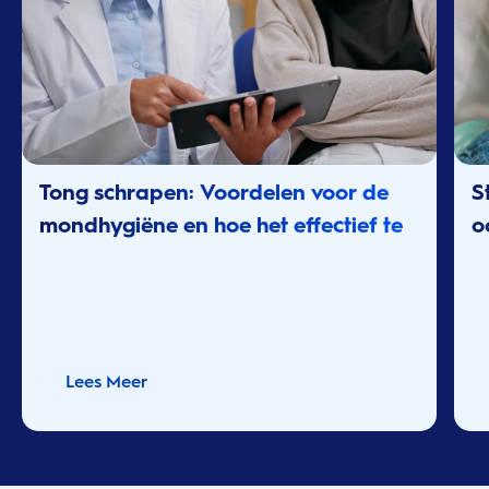
Tong schrapen: Voordelen voor de
S
mondhygiëne en hoe het effectief te
o
doen
Lees Meer