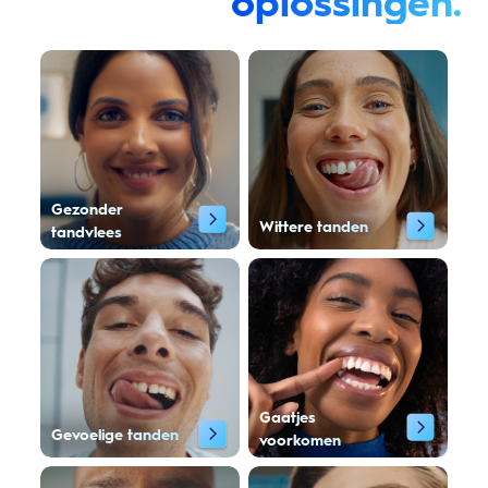
oplossingen.
Gezonder
Wittere tanden
tandvlees
Gaatjes
Gevoelige tanden
voorkomen