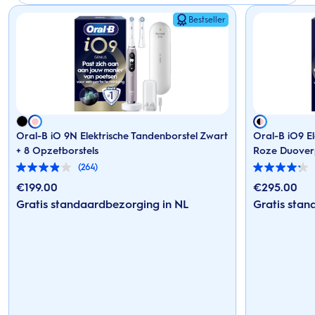
Bestseller
Oral-B iO 9N Elektrische Tandenborstel Zwart
Oral-B iO9 E
+ 8 Opzetborstels
Roze Duover
(264)
3.9
4.2
van
van
€
199.00
€
295.00
de
de
Gratis standaardbezorging in NL
Gratis stan
5
5
sterren.
sterren.
264
125
beoordelingen
beoordelingen