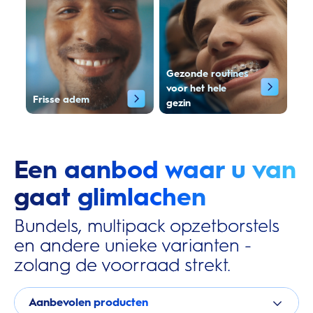
Gezonde routines
voor het hele
Frisse adem
gezin
Een aanbod waar u van
gaat glimlachen
Bundels, multipack opzetborstels
en andere unieke varianten -
zolang de voorraad strekt.
Aanbevolen producten