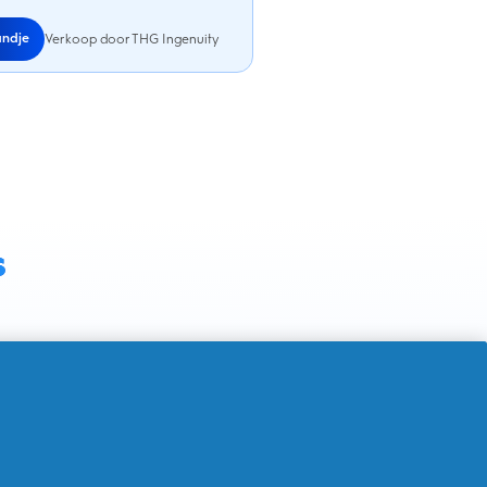
andje
Verkoop door THG Ingenuity
s