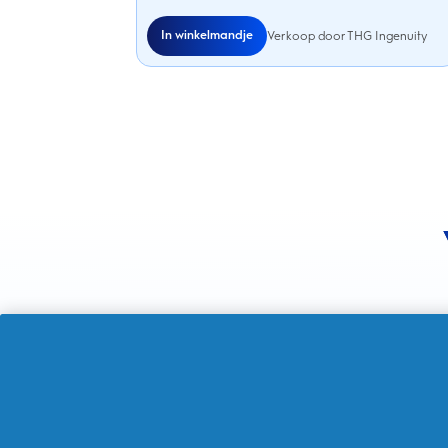
In winkelmandje
Verkoop door THG Ingenuity