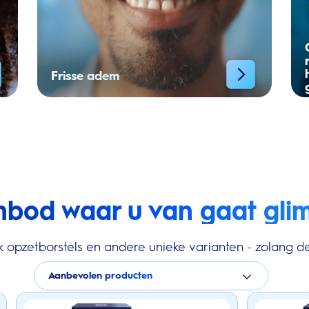
Frisse adem
nbod waar u van gaat gli
k opzetborstels en andere unieke varianten - zolang de
Aanbevolen producten