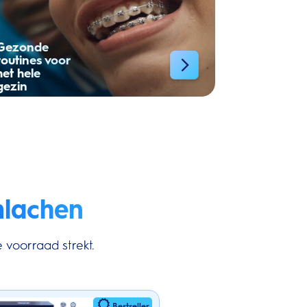
Gezonde
routines voor
het hele
gezin
mlachen
 voorraad strekt.
Bestseller