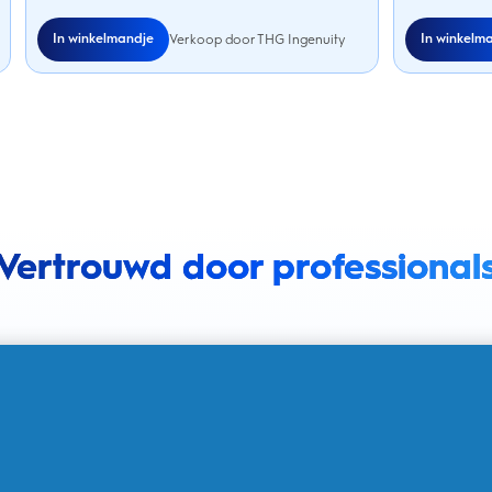
In winkelmandje
In winkelm
Verkoop door THG Ingenuity
Vertrouwd door professional