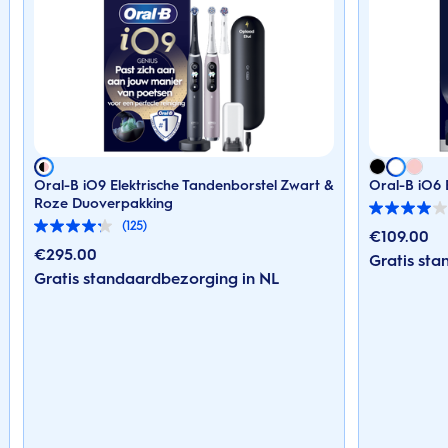
Oral-B iO9 Elektrische Tandenborstel Zwart &
Oral-B iO6 
Roze Duoverpakking
4.0
(125)
van
4.2
€
109.00
de
van
€
295.00
Gratis st
5
de
Gratis standaardbezorging in NL
sterren.
5
221
sterren.
beoordelingen
125
beoordelingen