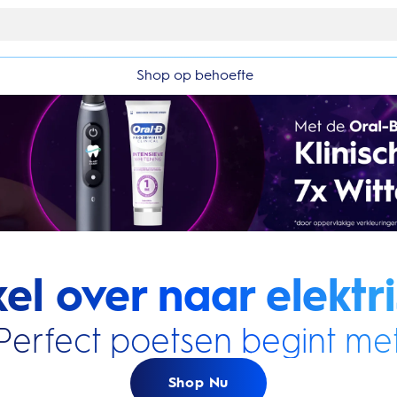
10% korting op je 1e bestelling
Shop op behoefte
el over naar elektri
Perfect poetsen begint met
Shop Nu