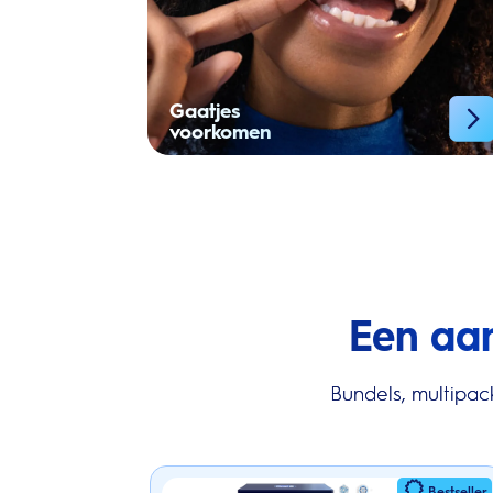
Gaatjes
voorkomen
Een aa
Bundels, multipac
Bestseller