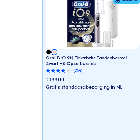
Oral-B iO 9N Elektrische Tandenborstel
Zwart + 8 Opzetborstels
(264)
3.9
van
€
199.00
de
Gratis standaardbezorging in NL
5
sterren.
264
beoordelingen